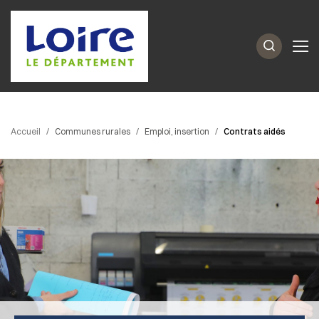
Accueil
Communes rurales
Emploi, insertion
Contrats aidés
Passer les
outils de
partage et
d'impression