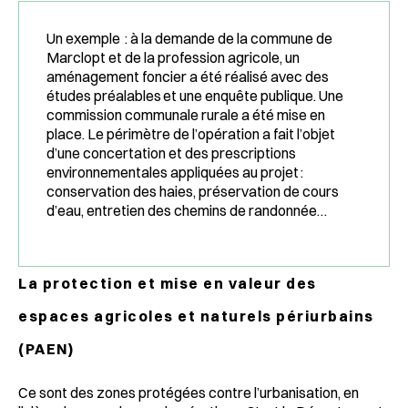
Un exemple :
à
la demande de la
c
ommune
de
Marclopt et de la profession agricole
,
un
aménagement
foncier a été réalisé avec des
études préalables et
une
enquête publique
. Une
commission communale rurale a été mise en
place. L
e périmètre de l’opération
a fait l’objet
d’une concertation et d
es prescriptions
environnementales appliquées au projet
:
conservation des haies, préservation de cours
d’eau, entretien d
es chemins de r
andonnée…
La protection et mise en valeur des
espaces agricoles et naturels périurbains
(PAEN)
Ce sont des zones protégées contre l’urbanisation, en